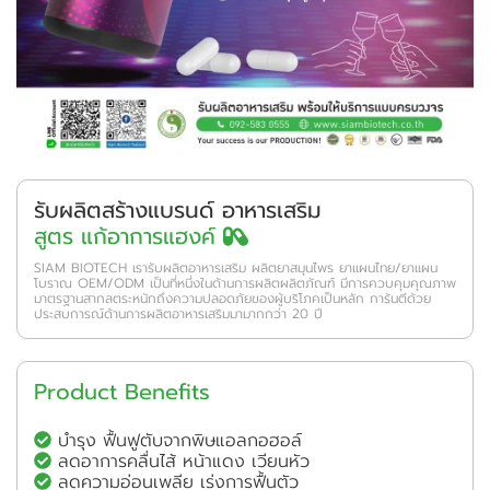
รับผลิตสร้างแบรนด์ อาหารเสริม
สูตร แก้อาการแฮงค์
SIAM BIOTECH เรารับผลิตอาหารเสริม ผลิตยาสมุนไพร ยาแผนไทย/ยาแผน
โบราณ OEM/ODM เป็นที่หนี่งในด้านการผลิตผลิตภัณฑ์ มีการควบคุมคุณภาพ
มาตรฐานสากลตระหนักถึงความปลอดภัยของผู้บริโภคเป็นหลัก การันตีด้วย
ประสบการณ์ด้านการผลิตอาหารเสริมมามากกว่า 20 ปี
Product Benefits
บำรุง ฟื้นฟูตับจากพิษแอลกอฮอล์
ลดอาการคลื่นไส้ หน้าแดง เวียนหัว
ลดความอ่อนเพลีย เร่งการฟื้นตัว