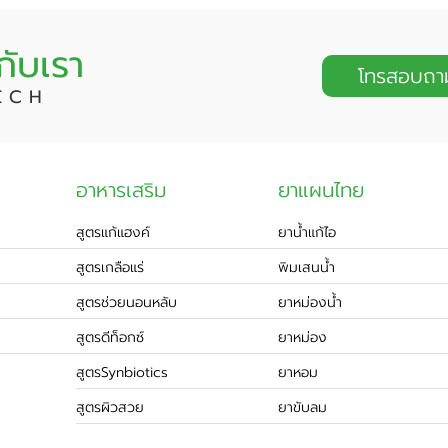
กับเรา
โทรสอบถา
E C H
อาหารเสริม
ยาแผนไทย
สูตรแก้แฮงค์
ยาน้ำแก้ไอ
สูตรเกลือแร่
พิมเสนน้ำ
สูตรช่วยนอนหลับ
ยาหม่องน้ำ
สูตรดีท็อกซ์
ยาหม่อง
สูตรSynbiotics
ยาหอม
สูตรผิวสวย
ยาขับลม