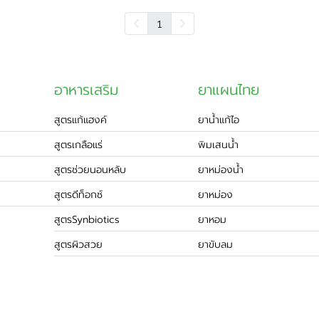
1
อาหารเสริม
ยาแผนไทย
สูตรแก้แฮงค์
ยาน้ำแก้ไอ
สูตรเกลือแร่
พิมเสนน้ำ
สูตรช่วยนอนหลับ
ยาหม่องน้ำ
สูตรดีท็อกซ์
ยาหม่อง
สูตรSynbiotics
ยาหอม
สูตรผิวสวย
ยาขับลม