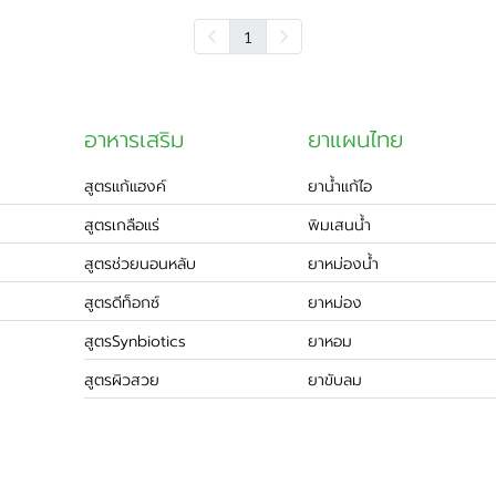
1
อาหารเสริม
ยาแผนไทย
สูตรแก้แฮงค์
ยาน้ำแก้ไอ
สูตรเกลือแร่
พิมเสนน้ำ
สูตรช่วยนอนหลับ
ยาหม่องน้ำ
สูตรดีท็อกซ์
ยาหม่อง
สูตรSynbiotics
ยาหอม
สูตรผิวสวย
ยาขับลม